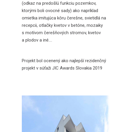
(odkaz na predošlú funkciu pozemkov,
ktorými boli ovocné sady) ako napríklad
omietka imitujúca kôru čerešne, svietidlá na
recepcii, otlačky kvetov v betóne, mozaiky
s motívom čerešňových stromov, kvetov
a plodov a iné….
Projekt bol ocenený ako najlepší rezidenčný
projekt v súťaži JIC Awards Slovakia 2019