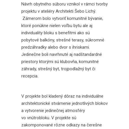
Návrh obytného súboru vznikol v rámci tvorby
projektu v ateliéry Architekti Šebo Lichý.
Zámerom bolo vytvoriť komunitné bývanie,
ktoré ponúkne nielen voľbu bytu ale aj
individuality bloku s benefitmi ako sú
pobytové balkóny, strešné terasy, súkromné
predzáhradky alebo dvor s ihriskami.
Jedinečne boli navrhnuté aj nadštandardné
priestory ktorými sú klubovňa, komunitné
záhrady, strešný byt, trojpodlažný byt či
recepcia.
V projekte bol kladený dôraz na individuálne
architektonické stvárnenie jednotlivých blokov
a vytvorenie jedinečnej atmosféry
vo vnútrobloku. V projekte sú
zakomponované rôzne odkazy na čerešne