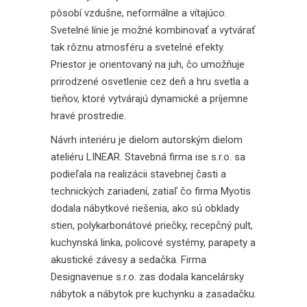
pôsobí vzdušne, neformálne a vítajúco.
Svetelné línie je možné kombinovať a vytvárať
tak rôznu atmosféru a svetelné efekty.
Priestor je orientovaný na juh, čo umožňuje
prirodzené osvetlenie cez deň a hru svetla a
tieňov, ktoré vytvárajú dynamické a príjemne
hravé prostredie.
Návrh interiéru je dielom autorským dielom
ateliéru LINEAR. Stavebná firma ise s.r.o. sa
podieľala na realizácii stavebnej časti a
technických zariadení, zatiaľ čo firma Myotis
dodala nábytkové riešenia, ako sú obklady
stien, polykarbonátové priečky, recepčný pult,
kuchynská linka, policové systémy, parapety a
akustické závesy a sedačka. Firma
Designavenue s.r.o. zas dodala kancelársky
nábytok a nábytok pre kuchynku a zasadačku.