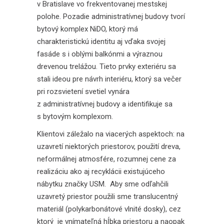
v Bratislave vo frekventovanej mestskej
polohe. Pozadie administratívnej budovy tvorí
bytový komplex NiDO, ktorý má
charakteristickú identitu aj vďaka svojej
fasáde s i oblými balkónmi a výraznou
drevenou trelážou. Tieto prvky exteriéru sa
stali ideou pre návrh interiéru, ktorý sa večer
pri rozsvietení svetiel vynára
z administratívnej budovy a identifikuje sa
s bytovým komplexom.
Klientovi záležalo na viacerých aspektoch: na
uzavretí niektorých priestorov, použití dreva,
neformálnej atmosfére, rozumnej cene za
realizáciu ako aj recyklácii existujúceho
nábytku značky USM. Aby sme odľahčili
uzavretý priestor použili sme translucentný
materiál (polykarbonátové vlnité dosky), cez
ktorý je vnímateľná hĺbka priestoru a naopak