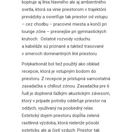
kopíruje aj línia hlavného ale aj ambientného
svetla, ktorá sa vinie priestorom v trajektórii
prevádzky a osvetľuje tak priestor od vstupu
– cez chodbu – pracovné miesta a končí pri
lounge zóne – presnejšie pri gymnastických
kruhoch. Ostatné rozvody vzduchu
a kabeláže sú priznané a taktiež trasované
v smeroch dominantných línií priestoru.
Polykarbonát bol tiež použitý ako obklad
recepcie, ktorá je vstupným bodom do
priestoru. Z recepcie je prístupná samostatná
zasadačka s chillout zónou. Zasadačka pre 6
ľudí je doplnená ťažkým akustickým závesom,
ktorý v prípade potreby oddeľuje priestor na
oddych, využívaný na poobedný relax.
Estetický dojem priestoru dopĺňa zelená
rastlinná výzdoba, ktorá nielenže pôsobí
esteticky, ale aj čistí vzduch. Priestor tak