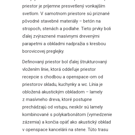
priestor je príjemne presvetlený vonkajším
svetlom. V samotnom priestore sú priznané
pôvodné stavebné materiály – betón na
stropoch, stenách a podlahe. Tieto prvky boli
ďalej zvýraznené masívnymi drevenými
parapetmi a obkladmi nadpražia s kresbou
borovicovej preglejky.
Definovaný priestor bol ďalej štrukturovaný
vložením línie, ktorá oddeľuje priestor
recepcie s chodbou a openspace-om od
priestorov skladu, kuchynky a wc. Línia je
obložená akustickým obkladom – lamely
z masívneho dreva, ktoré postupne
prechádzajú od vstupu, neskôr sú lamely
kombinované s polykarbonátom (vymedzenie
zázemia) a končia opäť ako akustický obklad
v openspace kancelárii na stene. Túto trasu