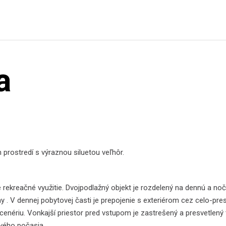
a
ostredí s výraznou siluetou veľhôr.
 rekreačné využitie. Dvojpodlažný objekt je rozdelený na dennú a no
 . V dennej pobytovej časti je prepojenie s exteriérom cez celo-pre
nériu. Vonkajší priestor pred vstupom je zastrešený a presvetlený 
ivého počasia.