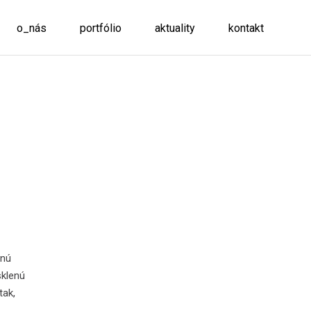
o_nás
portfólio
aktuality
kontakt
čnú
sklenú
tak,