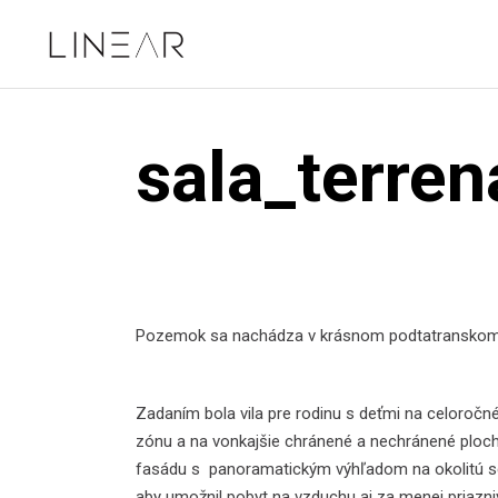
sala_terren
Pozemok sa nachádza v krásnom podtatranskom pr
Zadaním bola vila pre rodinu s deťmi na celoročné
zónu a na vonkajšie chránené a nechránené plochy
fasádu s panoramatickým výhľadom na okolitú sce
aby umožnil pobyt na vzduchu aj za menej priazn