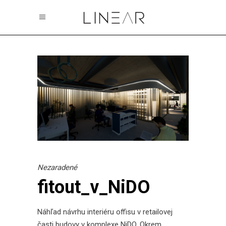
Nezaradené
fitout_v_NiDO
Náhľad návrhu interiéru offisu v retailovej
časti budovy v komplexe NiDO. Okrem