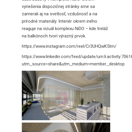
vyriešenia dispozičnej stránky sme sa
zamerali aj na svetlosť, vzdušnosť a na
prírodné materiály. Interiér okrem iného
reaguje na vizuál komplexu NiDO – kde treláž
na balkónoch tvorí výrazný prvok.
https://www.instagram.com/reel/Cr3UHQwK5tm/
https://www.linkedin.com/feed/update/urn:li:activity:7
utm_source=share&utm_medium=member_desktop